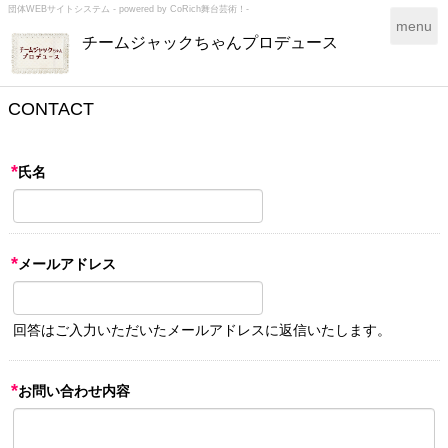
団体WEBサイトシステム - powered by
CoRich舞台芸術！-
T
menu
チームジャックちゃんプロデュース
o
g
g
l
CONTACT
e
n
a
*
氏名
v
i
g
a
*
メールアドレス
t
i
o
n
回答はご入力いただいたメールアドレスに返信いたします。
*
お問い合わせ内容